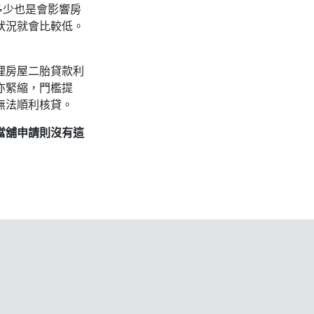
多少也是會影響房
狀況就會比較低。
理房屋二胎貸款利
亦緊縮，門檻提
無法順利核貸。
當舖申請則沒有這