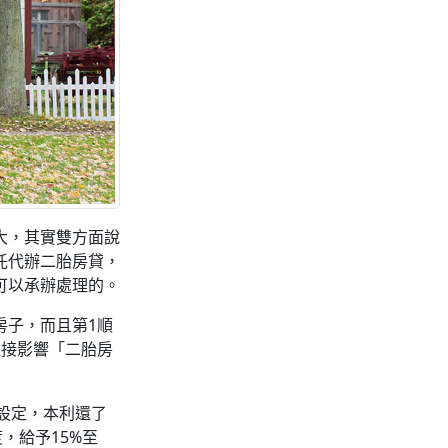
大，其實雙方面說
託代辦二胎房貸，
可以承辦處理的。
房子，而且第1順
直接影響「二胎房
的設定，本利還了
，給予15%至